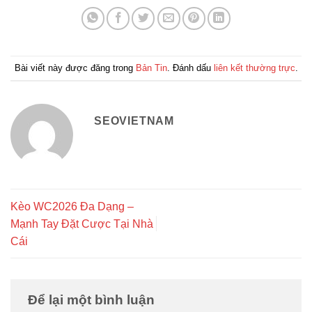
Bài viết này được đăng trong
Bản Tin
. Đánh dấu
liên kết thường trực
.
SEOVIETNAM
Kèo WC2026 Đa Dạng –
Mạnh Tay Đặt Cược Tại Nhà
Cái
Để lại một bình luận