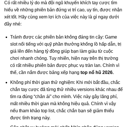
Có rất nhiều lý do mà đội ngũ khuyến khích tay cược tìm
hiểu về những phiên bản đứng vị trí cao, uy tín, được nhận
xét tốt. Hãy cùng xem lợi ích của việc này là gì ngay dưới
đây nhé:
Tránh được các phiên bản không đáng tin cậy: Game
slot nổi tiếng với quỹ phần thưởng khổng lồ hấp dẫn, trị
giá lên đến hàng tỷ đồng giúp bạn làm giàu từ cuộc
chơi nhanh chóng. Tuy nhiên, hiện nay trên thị trường
có rất nhiều phiên bản được phục vụ tràn lan. Chính vì
thế, cần nắm được bảng xếp hạng
top nổ hũ 2026.
Không phí thời gian thử nghiệm: Khi mới bắt đầu, chắc
chắn tay cược đã từng thử nhiều versions khác nhau để
tìm ra đúng “chân ái” cho mình. Việc này gây lãng phí,
mất nhiều thời gian mà không hiệu quả. Chính vì vậy
nếu tham khảo top list, chắc chắn bạn sẽ giảm thiểu
được tình trạng này.