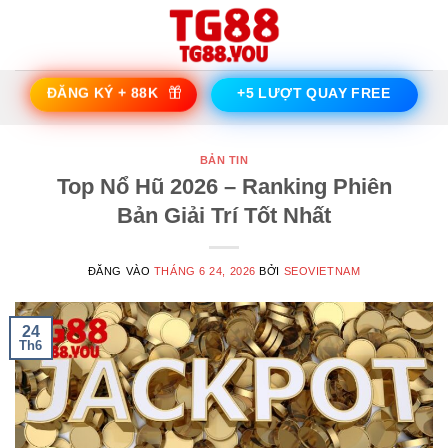
Bỏ
qua
nội
dung
ĐĂNG KÝ + 88K
+5 LƯỢT QUAY FREE
BẢN TIN
Top Nổ Hũ 2026 – Ranking Phiên
Bản Giải Trí Tốt Nhất
ĐĂNG VÀO
THÁNG 6 24, 2026
BỞI
SEOVIETNAM
24
Th6