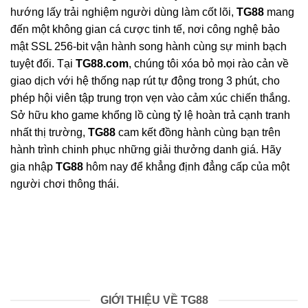
hướng lấy trải nghiệm người dùng làm cốt lõi,
TG88
mang
đến một không gian cá cược tinh tế, nơi công nghệ bảo
mật SSL 256-bit vận hành song hành cùng sự minh bạch
tuyệt đối. Tại
TG88.com
, chúng tôi xóa bỏ mọi rào cản về
giao dịch với hệ thống nạp rút tự động trong 3 phút, cho
phép hội viên tập trung trọn vẹn vào cảm xúc chiến thắng.
Sở hữu kho game khổng lồ cùng tỷ lệ hoàn trả cạnh tranh
nhất thị trường,
TG88
cam kết đồng hành cùng bạn trên
hành trình chinh phục những giải thưởng danh giá. Hãy
gia nhập
TG88
hôm nay để khẳng định đẳng cấp của một
người chơi thông thái.
GIỚI THIỆU VỀ TG88