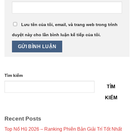
Lưu tên của tôi, email, và trang web trong trình
duyệt này cho lần bình luận kế tiếp của tôi.
Tìm kiếm
TÌM
KIẾM
Recent Posts
Top Nổ Hũ 2026 – Ranking Phiên Bản Giải Trí Tốt Nhất