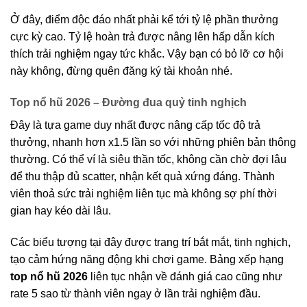
Ở đây, điểm độc đáo nhất phải kể tới tỷ lệ phần thưởng
cực kỳ cao. Tỷ lệ hoàn trả được nâng lên hấp dẫn kích
thích trải nghiệm ngay tức khắc. Vậy bạn có bỏ lỡ cơ hội
này không, đừng quên đăng ký tài khoản nhé.
Top nổ hũ 2026 – Đường đua quỷ tinh nghịch
Đây là tựa game duy nhất được nâng cấp tốc độ trả
thưởng, nhanh hơn x1.5 lần so với những phiên bản thông
thường. Có thể ví là siêu thần tốc, không cần chờ đợi lâu
để thu thập đủ scatter, nhận kết quả xứng đáng. Thành
viên thoả sức trải nghiệm liên tục mà không sợ phí thời
gian hay kéo dài lâu.
Các biểu tượng tại đây được trang trí bắt mắt, tinh nghịch,
tạo cảm hứng năng động khi chơi game. Bảng xếp hạng
top nổ hũ 2026
liên tục nhận về đánh giá cao cũng như
rate 5 sao từ thành viên ngay ở lần trải nghiệm đầu.