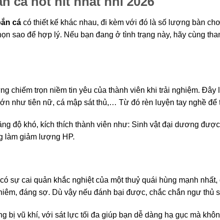
n cá hot hit nhất nhì 2026
bắn cá
có thiết kế khác nhau, đi kèm với đó là số lượng bàn chơ
họn sao để hợp lý. Nếu bạn đang ở tình trạng này, hãy cùng th
ng chiếm trọn niềm tin yêu của thành viên khi trải nghiệm. Đây
lớn như tiên nữ, cá mập sát thủ,… Từ đó rèn luyện tay nghề để
ăng độ khó, kích thích thành viên như: Sinh vật đại dương được
ng làm giảm lượng HP.
có sự cai quản khắc nghiệt của một thuỷ quái hùng mạnh nhất, 
hiêm, đáng sợ. Dù vậy nếu đánh bại được, chắc chắn ngư thủ s
 bị vũ khí, với sát lực tối đa giúp bạn dễ dàng hạ gục mà khôn