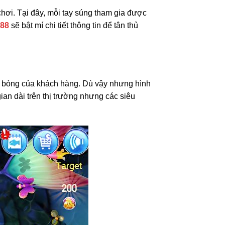
chơi. Tại đây, mỗi tay súng tham gia được
88
sẽ bật mí chi tiết thông tin để tân thủ
háy bỏng của khách hàng. Dù vậy nhưng hình
ian dài trên thị trường nhưng các siêu