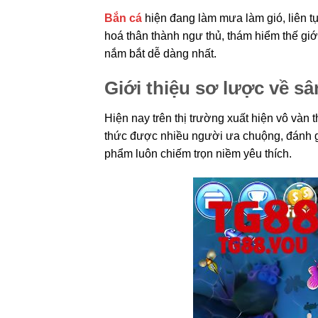
Bắn cá
hiện đang làm mưa làm gió, liên tụ
hoá thân thành ngư thủ, thám hiểm thế gi
nắm bắt dễ dàng nhất.
Giới thiệu sơ lược về sâ
Hiện nay trên thị trường xuất hiện vô vàn
thức được nhiều người ưa chuộng, đánh g
phẩm luôn chiếm trọn niềm yêu thích.