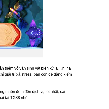
n thêm vô vàn sinh vật biển kỳ lạ. Khi hạ
 giải trí xả stress, bạn còn dễ dàng kiếm
ng muốn đem đến dịch vụ tốt nhất, cải
hai tại TG88 nhé!