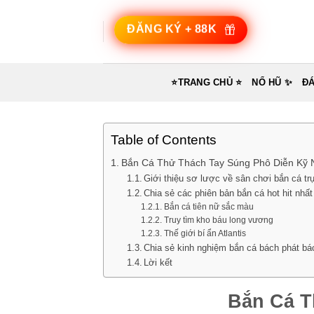
Bỏ
qua
ĐĂNG KÝ + 88K
nội
dung
⭐TRANG CHỦ ⭐
NỔ HŨ ✨
ĐÁ
Table of Contents
Bắn Cá Thử Thách Tay Súng Phô Diễn Kỹ 
Giới thiệu sơ lược về sân chơi bắn cá tr
Chia sẻ các phiên bản bắn cá hot hit nhất
Bắn cá tiên nữ sắc màu
Truy tìm kho báu long vương
Thế giới bí ẩn Atlantis
Chia sẻ kinh nghiệm bắn cá bách phát bá
Lời kết
Bắn Cá T