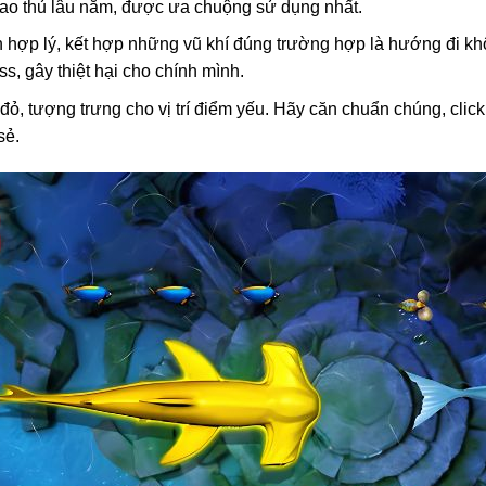
ao thủ lâu năm, được ưa chuộng sử dụng nhất.
ên hợp lý, kết hợp những vũ khí đúng trường hợp là hướng đi k
s, gây thiệt hại cho chính mình.
ỏ, tượng trưng cho vị trí điểm yếu. Hãy căn chuẩn chúng, click
sẻ.