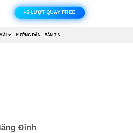
+5 LƯỢT QUAY FREE
MÃI ✨
HƯỚNG DẪN
BẢN TIN
Năng Đỉnh