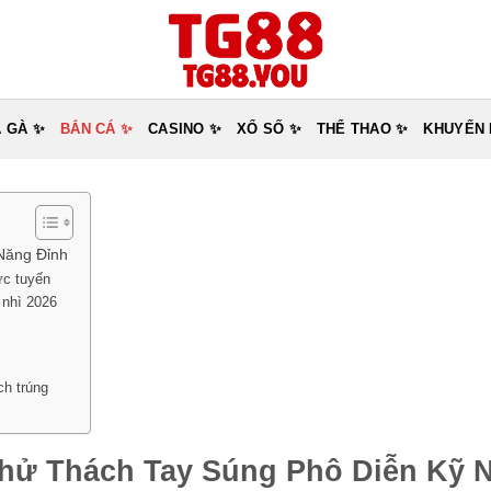
 GÀ ✨
BẮN CÁ ✨
CASINO ✨
XỔ SỐ ✨
THỂ THAO ✨
KHUYẾN 
Năng Đỉnh
ực tuyến
 nhì 2026
ch trúng
hử Thách Tay Súng Phô Diễn Kỹ 