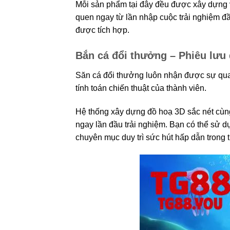
Mỗi sản phẩm tại đây đều được xây dựng v
quen ngay từ lần nhập cuộc trải nghiệm đ
được tích hợp.
Bắn cá đổi thưởng – Phiêu lưu 
Săn cá đổi thưởng luôn nhận được sự quan
tính toán chiến thuật của thành viên.
Hệ thống xây dựng đồ hoạ 3D sắc nét cùn
ngay lần đầu trải nghiệm. Bạn có thể sử d
chuyên mục duy trì sức hút hấp dẫn trong t