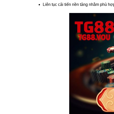
Liên tục cải tiến nền tảng nhằm phù h