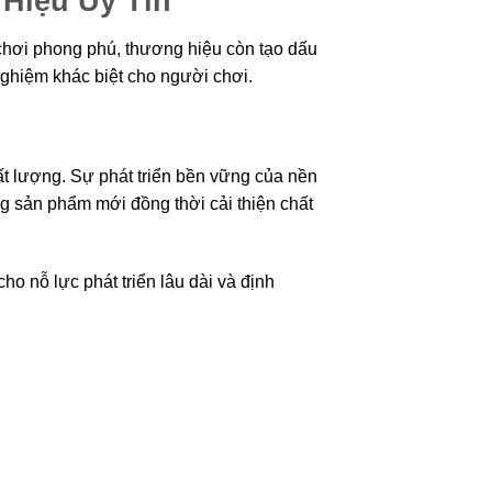
 Hiệu Uy Tín
ò chơi phong phú, thương hiệu còn tạo dấu
nghiệm khác biệt cho người chơi.
hất lượng. Sự phát triển bền vững của nền
g sản phẩm mới đồng thời cải thiện chất
o nỗ lực phát triển lâu dài và định