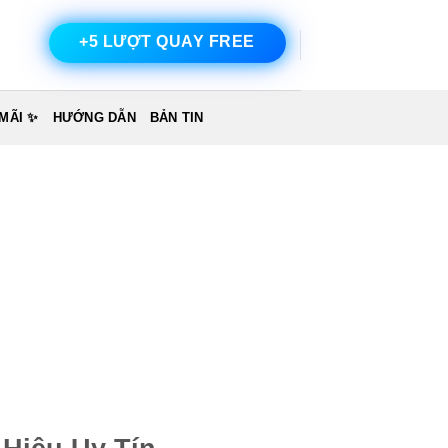
+5 LƯỢT QUAY FREE
MÃI ✨
HƯỚNG DẪN
BẢN TIN