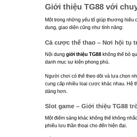
Giới thiệu TG88 với chuy
Một trong những yếu tố giúp thương hiệu d
dung, giao diện cũng như tính năng:
Cá cược thể thao – Nơi hội tụ t
Nội dung
giới thiệu TG88
không thể bỏ qu
danh mục sự kiện phong phú.
Người chơi có thể theo dõi và lựa chọn n
cung cấp nhiều loại cược khác nhau. Hệ th
dàng hơn.
Slot game – Giới thiệu TG88 t
Một điểm sáng khác không thể không nhắc 
phiêu lưu thần thoại cho đến hiện đại.