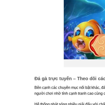
Đá gà trực tuyến – Theo dõi các
Bên cạnh các chuyên mục nổi bật khác, đá
người chơi nhờ tính cạnh tranh cao cùng cá
Hệ thống phát sóng nhiều giải đấu với chấ