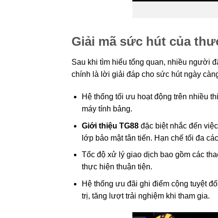
Giải mã sức hút của th
Sau khi tìm hiểu tổng quan, nhiều người 
chính là lời giải đáp cho sức hút ngày càn
Hệ thống tối ưu hoạt động trên nhiều t
máy tính bảng.
Giới thiệu TG88
đặc biệt nhắc đến việc
lớp bảo mật tân tiến. Hạn chế tối đa các
Tốc độ xử lý giao dịch bao gồm các thao
thực hiện thuận tiện.
Hệ thống ưu đãi ghi điểm cộng tuyệt đối
trị, tăng lượt trải nghiệm khi tham gia.