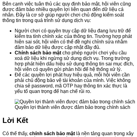
Bên cạnh việc tuân thủ các quy định bảo mật, hội viên cũng
được đảm bảo nhiều quyền lợi liên quan đến dữ liệu cá
nhân. Đây là cơ sở giúp người chơi chủ động kiểm soát
thông tin trong quá trình sử dụng dịch vụ:
Người chơi có quyền truy cập dữ liệu đang lưu trữ để
kiểm tra tính chính xác của thông tin. Trường hợp phát
hiện sai sót, hội viên có thể đề nghị chỉnh sửa nhằm
đảm bảo dữ liệu được cập nhật đầy đủ.
Chính sách bảo mật
cho phép người chơi yêu cầu
xoá dữ liệu khi ngừng sử dụng dịch vụ. Trong trường
hợp phát hiện dấu hiệu sử dụng thông tin sai mục đích,
hội viên có quyền gửi phản hồi để hệ thống xử lý.
Để các quyền lợi phát huy hiệu quả, mỗi hội viên cần
phải chủ động bảo vệ tài khoản của mình. Việc không
chia sẻ password, mã OTP hay thông tin xác thực là
yếu tố quan trọng để hạn chế rủi ro.
Quyền lợi thành viên được đảm bảo trong chính sách
Lời Kết
Có thể thấy,
chính sách bảo mật
là nền tảng quan trọng xây