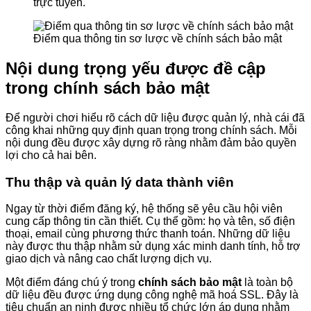
trực tuyến.
Điểm qua thông tin sơ lược về chính sách bảo mật
Nội dung trọng yếu được đề cập
trong chính sách bảo mật
Để người chơi hiểu rõ cách dữ liệu được quản lý, nhà cái đã
công khai những quy định quan trọng trong chính sách. Mỗi
nội dung đều được xây dựng rõ ràng nhằm đảm bảo quyền
lợi cho cả hai bên.
Thu thập và quản lý data thành viên
Ngay từ thời điểm đăng ký, hệ thống sẽ yêu cầu hội viên
cung cấp thông tin cần thiết. Cụ thể gồm: họ và tên, số điện
thoại, email cùng phương thức thanh toán. Những dữ liệu
này được thu thập nhằm sử dụng xác minh danh tính, hỗ trợ
giao dịch và nâng cao chất lượng dịch vụ.
Một điểm đáng chú ý trong
chính sách bảo mật
là toàn bộ
dữ liệu đều được ứng dụng công nghệ mã hoá SSL. Đây là
tiêu chuẩn an ninh được nhiều tổ chức lớn áp dụng nhằm