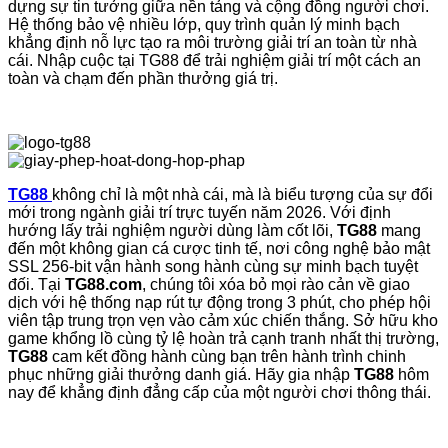
dựng sự tin tưởng giữa nền tảng và cộng đồng người chơi.
Hệ thống bảo vệ nhiều lớp, quy trình quản lý minh bạch
khẳng định nỗ lực tạo ra môi trường giải trí an toàn từ nhà
cái. Nhập cuộc tại TG88 để trải nghiệm giải trí một cách an
toàn và chạm đến phần thưởng giá trị.
TG88
không chỉ là một nhà cái, mà là biểu tượng của sự đổi
mới trong ngành giải trí trực tuyến năm 2026. Với định
hướng lấy trải nghiệm người dùng làm cốt lõi,
TG88
mang
đến một không gian cá cược tinh tế, nơi công nghệ bảo mật
SSL 256-bit vận hành song hành cùng sự minh bạch tuyệt
đối. Tại
TG88.com
, chúng tôi xóa bỏ mọi rào cản về giao
dịch với hệ thống nạp rút tự động trong 3 phút, cho phép hội
viên tập trung trọn vẹn vào cảm xúc chiến thắng. Sở hữu kho
game khổng lồ cùng tỷ lệ hoàn trả cạnh tranh nhất thị trường,
TG88
cam kết đồng hành cùng bạn trên hành trình chinh
phục những giải thưởng danh giá. Hãy gia nhập
TG88
hôm
nay để khẳng định đẳng cấp của một người chơi thông thái.