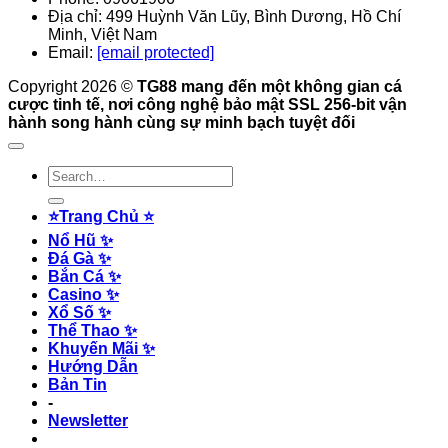
Địa chỉ: 499 Huỳnh Văn Lũy, Bình Dương, Hồ Chí
Minh, Việt Nam
Email:
[email protected]
Copyright 2026 ©
TG88 mang đến một không gian cá
cược tinh tế, nơi công nghệ bảo mật SSL 256-bit vận
hành song hành cùng sự minh bạch tuyệt đối
⭐Trang Chủ ⭐
Nổ Hũ ✨
Đá Gà ✨
Bắn Cá ✨
Casino ✨
Xổ Số ✨
Thể Thao ✨
Khuyến Mãi ✨
Hướng Dẫn
Bản Tin
-
Newsletter