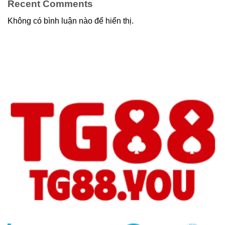
Recent Comments
Không có bình luận nào để hiển thị.