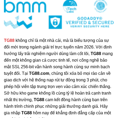
TG88
không chỉ là một nhà cái, mà là biểu tượng của sự
đổi mới trong ngành giải trí trực tuyến năm 2026. Với định
hướng lấy trải nghiệm người dùng làm cốt lõi,
TG88
mang
đến một không gian cá cược tinh tế, nơi công nghệ bảo
mật SSL 256-bit vận hành song hành cùng sự minh bạch
tuyệt đối. Tại
TG88.com
, chúng tôi xóa bỏ mọi rào cản về
giao dịch với hệ thống nạp rút tự động trong 3 phút, cho
phép hội viên tập trung trọn vẹn vào cảm xúc chiến thắng.
Sở hữu kho game khổng lồ cùng tỷ lệ hoàn trả cạnh tranh
nhất thị trường,
TG88
cam kết đồng hành cùng bạn trên
hành trình chinh phục những giải thưởng danh giá. Hãy
gia nhập
TG88
hôm nay để khẳng định đẳng cấp của một