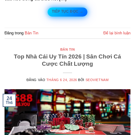
TIẾP TỤC ĐỌC
→
Đăng trong
Bản Tin
Để lại bình luận
BẢN TIN
Top Nhà Cái Uy Tín 2026 | Sân Chơi Cá
Cược Chất Lượng
ĐĂNG VÀO
THÁNG 6 24, 2026
BỞI
SEOVIETNAM
24
Th6