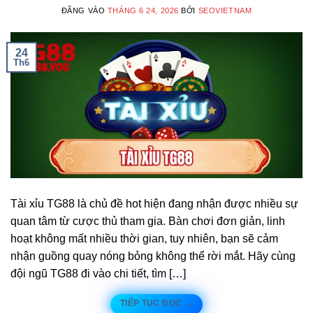
ĐĂNG VÀO
THÁNG 6 24, 2026
BỞI
SEOVIETNAM
24
Th6
Tài xỉu TG88 là chủ đề hot hiện đang nhận được nhiều sự
quan tâm từ cược thủ tham gia. Bàn chơi đơn giản, linh
hoạt không mất nhiều thời gian, tuy nhiên, bạn sẽ cảm
nhận guồng quay nóng bỏng không thể rời mắt. Hãy cùng
đội ngũ TG88 đi vào chi tiết, tìm […]
TIẾP TỤC ĐỌC
→