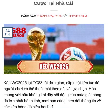
Cược Tại Nhà Cái
ĐĂNG VÀO
THÁNG 6 24, 2026
BỞI
SEOVIETNAM
24
Th6
Kèo WC2026 tại TG88 rất đơn giản, cập nhật liên tục để
người chơi có thể thoải mái theo dõi và lựa chọn. Hòa
chung với bầu không khí đầy sôi động của mùa giải bóng
đá lớn nhất hành tinh, mời bạn cùng theo dõi thông tin về
các kèo bóng đá siêu hot […]