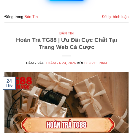
Đăng trong
Bản Tin
Để lại bình luận
BẢN TIN
Hoàn Trả TG88 | Ưu Đãi Cực Chất Tại
Trang Web Cá Cược
ĐĂNG VÀO
THÁNG 6 24, 2026
BỞI
SEOVIETNAM
24
Th6