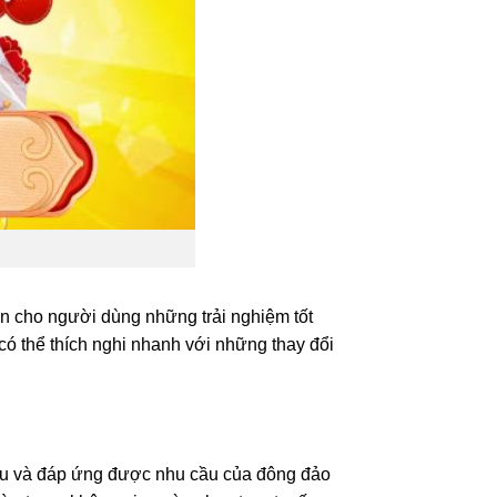
ến cho người dùng những trải nghiệm tốt
có thể thích nghi nhanh với những thay đổi
ầu và đáp ứng được nhu cầu của đông đảo