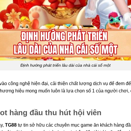
Định hướng phát triển lâu dài của nhà cái số một
vào công nghệ hiện đại, cải thiện chất lượng dịch vụ để đem đ
 thương hiệu mong muốn luôn là lựa chọn số 1 của người chơi, 
t hàng đầu thu hút hội viên
ay,
TG88
tự tin sở hữu các chuyên mục game ăn khách hàng đ