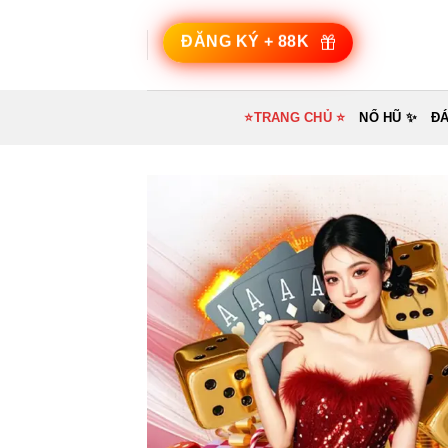
Bỏ
qua
ĐĂNG KÝ + 88K
nội
dung
⭐TRANG CHỦ ⭐
NỔ HŨ ✨
ĐÁ