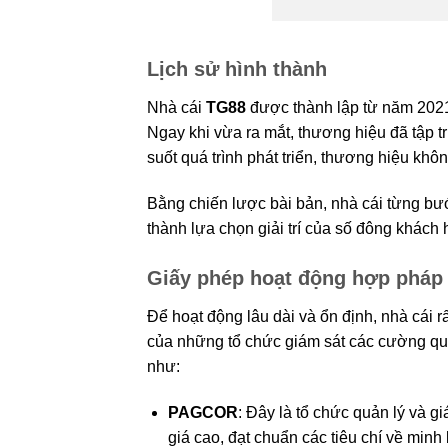
Lịch sử hình thành
Nhà cái
TG88
được thành lập từ năm 2021,
Ngay khi vừa ra mắt, thương hiệu đã tập tr
suốt quá trình phát triển, thương hiệu k
Bằng chiến lược bài bản, nhà cái từng bư
thành lựa chọn giải trí của số đông khách
Giấy phép hoạt động hợp pháp 
Để hoạt động lâu dài và ổn định, nhà cái
của những tổ chức giám sát các cường quố
như:
PAGCOR
: Đây là tổ chức quản lý và 
giá cao, đạt chuẩn các tiêu chí về minh