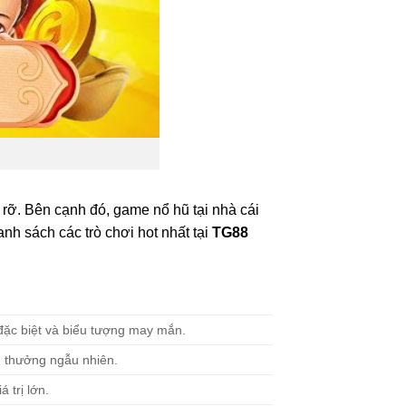
 rỡ. Bên cạnh đó, game nổ hũ tại nhà cái
h sách các trò chơi hot nhất tại
TG88
 đặc biệt và biểu tượng may mắn.
ần thưởng ngẫu nhiên.
 trị lớn.