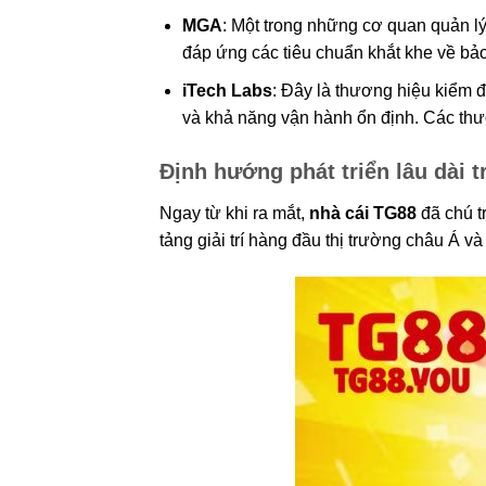
MGA
: Một trong những cơ quan quản lý
đáp ứng các tiêu chuẩn khắt khe về bả
iTech Labs
: Đây là thương hiệu kiểm đ
và khả năng vận hành ổn định. Các thư
Định hướng phát triển lâu dài 
Ngay từ khi ra mắt,
nhà
cái
TG88
đã chú tr
tảng giải trí hàng đầu thị trường châu Á 