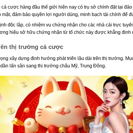
 cá cược hàng đầu thế giới hiện nay có trụ sở chính đặt tại đả
o mật, đảm bảo quyền lợi người dùng, minh bạch tài chính để 
ịnh độc lập, có nhiệm vụ chứng nhận cho các nhà cái trực tuyến
ơng hiệu sở hữu chứng nhận từ tổ chức này được khẳng định mức
trên thị trường cá cược
ọng xây dựng định hướng phát triển lâu dài trên thị trường. Mục
và dần lấn sân sang thị trường châu Mỹ, Trung Đông.